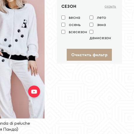
СЕЗОН
скрыть
весна
лето
осень
зима
всесезон
демисезон
Очистить фильтр
nda di peluche
я Панда)