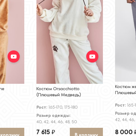
Костюм же
he
Костюм Orsacchiotto
Плюшевый
(Плюшевый Медведь)
Рост:
165-
Рост:
165-170, 175-180
Размер о
Размер одежды:
42, 44, 46,
40, 42, 44, 46, 48, 50
7 615
8 000
₽
 корзину
В корзину