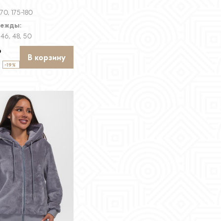
170, 175-180
дежды:
 46, 48, 50
₽
В корзину
-19%