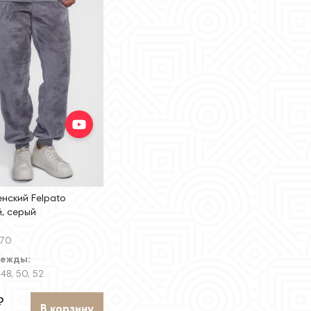
нский Felpato
, серый
170
дежды:
 48, 50, 52
₽
В корзину