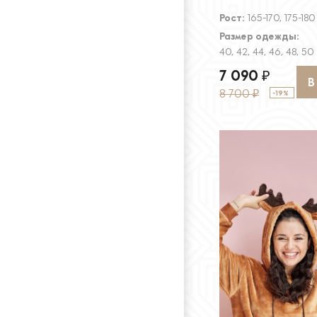
Рост:
165-170, 175-180
Размер одежды:
40, 42, 44, 46, 48, 50
7 090
₽
В
8 700
-19%
₽