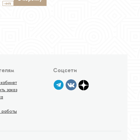
-44%
телям
Соцсети
 кабинет
ть заказ
ка
я работы