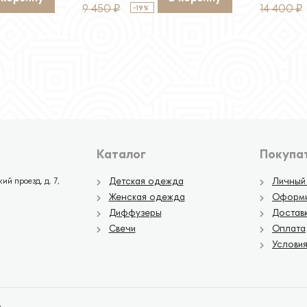
9 450
14 400
-19%
₽
₽
Каталог
Покупа
Детская одежда
Личный
ий проезд, д. 7,
Женская одежда
Оформи
Диффузеры
Достав
Свечи
Оплата
Услови