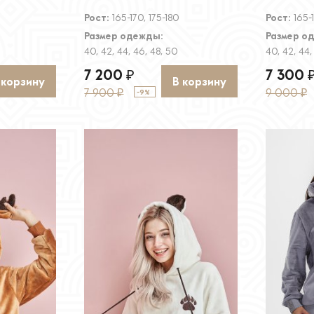
Рост:
165-170, 175-180
Рост:
165-
Размер одежды:
Размер о
40, 42, 44, 46, 48, 50
40, 42, 44,
7 200
7 300
₽
 корзину
В корзину
7 900
9 000
-9%
₽
₽